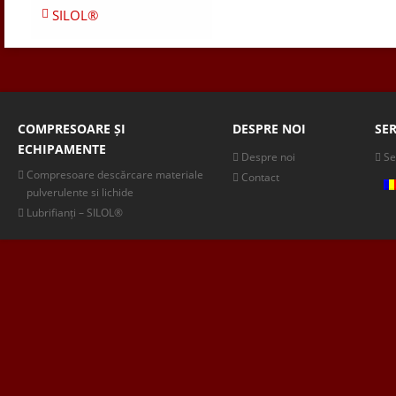
SILOL®
COMPRESOARE ȘI
DESPRE NOI
SER
ECHIPAMENTE
Despre noi
Se
Compresoare descărcare materiale
Contact
pulverulente si lichide
Lubrifianți – SILOL®