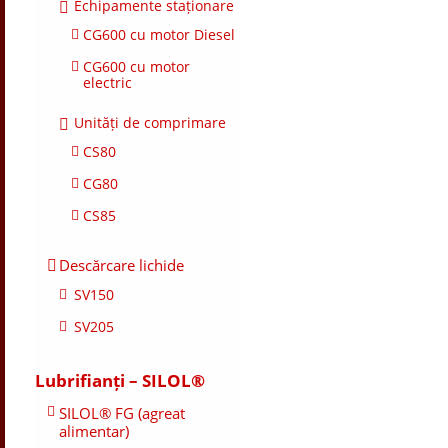
Echipamente staționare
CG600 cu motor Diesel
CG600 cu motor
electric
Unități de comprimare
CS80
CG80
CS85
Descărcare lichide
SV150
SV205
Lubrifianți – SILOL®
SILOL® FG (agreat
alimentar)